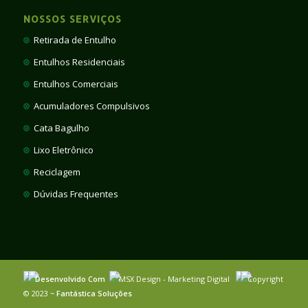
NOSSOS SERVIÇOS
Retirada de Entulho
Entulhos Residenciais
Entulhos Comerciais
Acumuladores Compulsivos
Cata Bagulho
Lixo Eletrônico
Reciclagem
Dúvidas Frequentes
Desenvolvido Com
MSX Design - Marketing Digital
Copyright
© 2023 ~
Fantástica Soluções