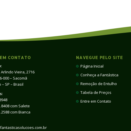
 EM CONTATO
NAVEGUE PELO SITE
:
Página Inicial
 Arlindo Vieira, 2716
Conheça a Fantástica
66-000 – Sacomã
Remoção de Entulho
 – SP – Brasil
Tabela de Preços
s:
8948
Entre em Contato
.8408 com Salete
1.2588 com Bianca
fantasticasolucoes.com.br