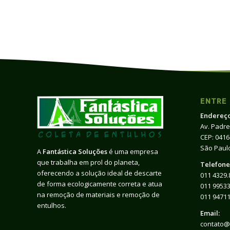
ENTRE
Endereço
Av. Padre
CEP: 041
São Paulo
A
Fantástica Soluções
é uma empresa
que trabalha em prol do planeta,
Telefone
oferecendo a solução ideal de descarte
011 4329.
de forma ecologicamente correta e atua
011 99533
na remoção de materiais e remoção de
011 9471
entulhos.
Email:
contato@