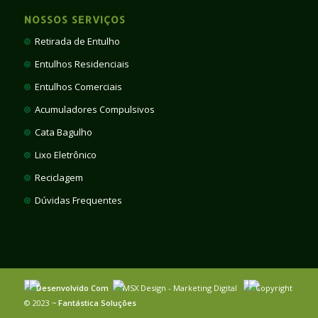
NOSSOS SERVIÇOS
Retirada de Entulho
Entulhos Residenciais
Entulhos Comerciais
Acumuladores Compulsivos
Cata Bagulho
Lixo Eletrônico
Reciclagem
Dúvidas Frequentes
Desenvolvido Com
MSX Design - Marketing Digital
Copyright
© 2023 ~
Fantástica Soluções