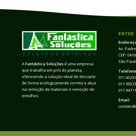
ENTRE
Endereço
Av. Padre
CEP: 041
São Paulo
A
Fantástica Soluções
é uma empresa
que trabalha em prol do planeta,
Telefone
oferecendo a solução ideal de descarte
011 4329.
de forma ecologicamente correta e atua
011 99533
na remoção de materiais e remoção de
011 9471
entulhos.
Email:
contato@