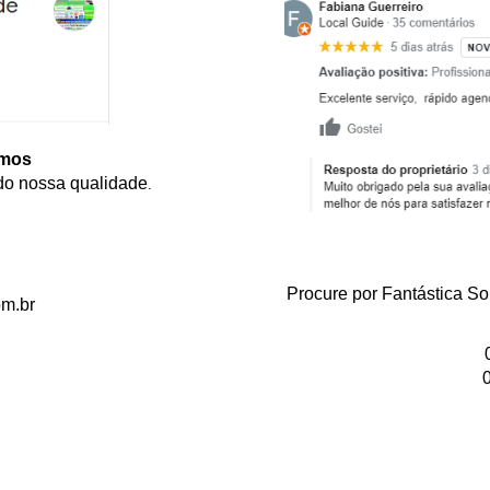
emos
do nossa qualidade
.
Procure por Fantástica So
om.br